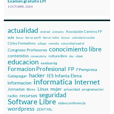
Examen gratuito LPI
1 OCTUBRE, 2024
actualidad
Asociación Centros FP
Android
animales
aula
becas
borrar perfil
borrar redes
buscar
calendario escolar
Ciclos Formativos
collage
comedia
comunidad madrid
conocimiento libre
Congreso Profesores
contenidos
cultura libre
convocatoria
day
ebook
educacion
exelearnig
Formacion Profesional
FP
FPempresa
hacker
IES Infanta Elena
Galapagar
informatica
Internet
informacion
Linux
mujer
Jornadas
libros
privacidad
programacion
seguridad
recursos
radio
Software Libre
videoconferencia
wordpress
ZENTYAL