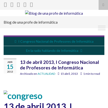
Alt
el
Search for:
for
Blog de una profe de informática
de
bús
I Congreso Nacional de Profesores de Informática
En la radio hablando de Informática
13 de abril 2013, I Congreso Nacional
ABR
15
de Profesores de Informática
2013
Archivado en
ACTUALIDAD
15 abril, 2013
1 min to read
13 de abril 2013, I