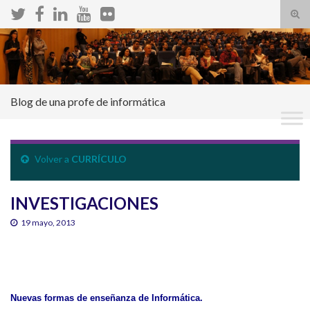
Alte
el
Search for:
form
de
bús
Blog de una profe de informática
Volver a
CURRÍCULO
INVESTIGACIONES
19 mayo, 2013
Nuevas formas de enseñanza de Informática.