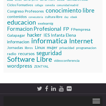
Ciclos Formativos
collage
comedia
comunidad madrid
conocimiento libre
Congreso Profesores
contenidos
cultura libre
convocatoria
day
ebook
educacion
exelearnig
Formacion Profesional
FP
FPempresa
hacker
IES Infanta Elena
Galapagar
informatica
Internet
informacion
Linux
mujer
Jornadas
libros
privacidad
programacion
seguridad
recursos
radio
Software Libre
videoconferencia
wordpress
ZENTYAL