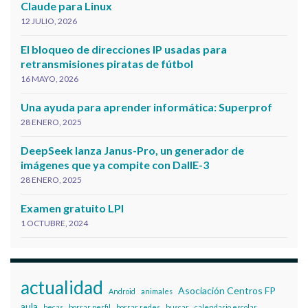
Claude para Linux
12 JULIO, 2026
El bloqueo de direcciones IP usadas para
retransmisiones piratas de fútbol
16 MAYO, 2026
Una ayuda para aprender informática: Superprof
28 ENERO, 2025
DeepSeek lanza Janus-Pro, un generador de
imágenes que ya compite con DallE-3
28 ENERO, 2025
Examen gratuito LPI
1 OCTUBRE, 2024
actualidad
Asociación Centros FP
Android
animales
aula
becas
borrar perfil
borrar redes
buscar
calendario escolar