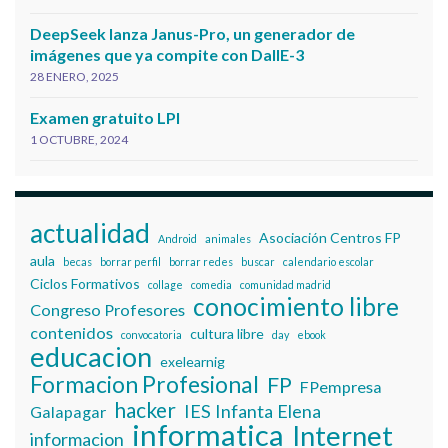
DeepSeek lanza Janus-Pro, un generador de
imágenes que ya compite con DallE-3
28 ENERO, 2025
Examen gratuito LPI
1 OCTUBRE, 2024
actualidad
Asociación Centros FP
Android
animales
aula
becas
borrar perfil
borrar redes
buscar
calendario escolar
Ciclos Formativos
collage
comedia
comunidad madrid
conocimiento libre
Congreso Profesores
contenidos
cultura libre
convocatoria
day
ebook
educacion
exelearnig
Formacion Profesional
FP
FPempresa
hacker
IES Infanta Elena
Galapagar
informatica
Internet
informacion