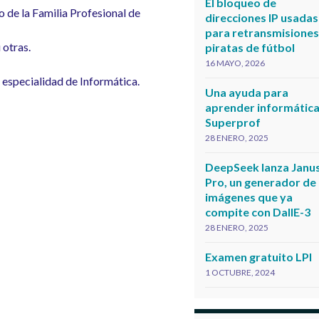
El bloqueo de
 de la Familia Profesional de
direcciones IP usadas
para retransmisione
 otras.
piratas de fútbol
16 MAYO, 2026
 especialidad de Informática.
Una ayuda para
aprender informática
Superprof
28 ENERO, 2025
DeepSeek lanza Janu
Pro, un generador de
imágenes que ya
compite con DallE-3
28 ENERO, 2025
Examen gratuito LPI
1 OCTUBRE, 2024