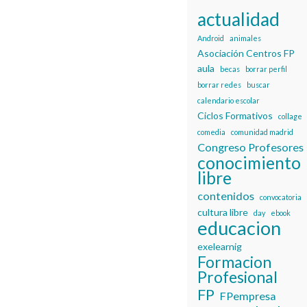
actualidad
Android
animales
Asociación Centros FP
aula
becas
borrar perfil
borrar redes
buscar
calendario escolar
Ciclos Formativos
collage
comedia
comunidad madrid
Congreso Profesores
conocimiento
libre
contenidos
convocatoria
cultura libre
day
ebook
educacion
exelearnig
Formacion
Profesional
FP
FPempresa