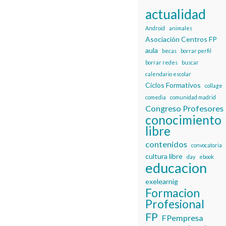
actualidad
Android
animales
Asociación Centros FP
aula
becas
borrar perfil
borrar redes
buscar
calendario escolar
Ciclos Formativos
collage
comedia
comunidad madrid
Congreso Profesores
conocimiento
libre
contenidos
convocatoria
cultura libre
day
ebook
educacion
exelearnig
Formacion
Profesional
FP
FPempresa