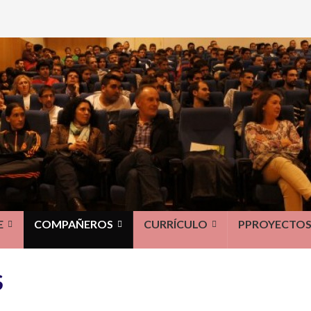
E
COMPAÑEROS
CURRÍCULO
PPROYECTO
S