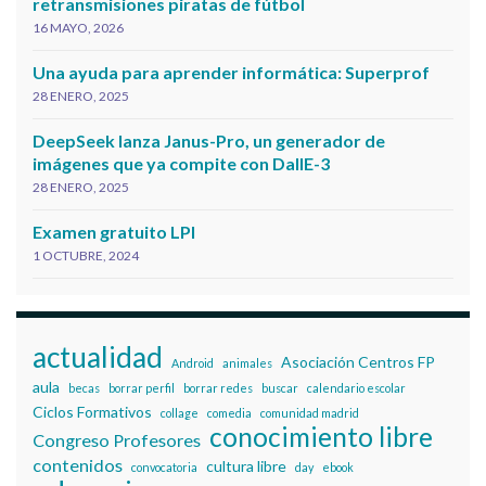
retransmisiones piratas de fútbol
16 MAYO, 2026
Una ayuda para aprender informática: Superprof
28 ENERO, 2025
DeepSeek lanza Janus-Pro, un generador de
imágenes que ya compite con DallE-3
28 ENERO, 2025
Examen gratuito LPI
1 OCTUBRE, 2024
actualidad
Asociación Centros FP
Android
animales
aula
becas
borrar perfil
borrar redes
buscar
calendario escolar
Ciclos Formativos
collage
comedia
comunidad madrid
conocimiento libre
Congreso Profesores
contenidos
cultura libre
convocatoria
day
ebook