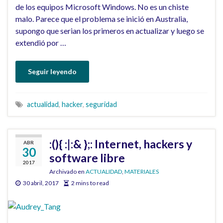
de los equipos Microsoft Windows. No es un chiste
malo. Parece que el problema se inició en Australia,
supongo que serian los primeros en actualizar y luego se
extendió por …
Seguir leyendo
actualidad
,
hacker
,
seguridad
:(){ :|:& };: Internet, hackers y
ABR
30
software libre
2017
Archivado en
ACTUALIDAD
,
MATERIALES
30 abril, 2017
2 mins to read