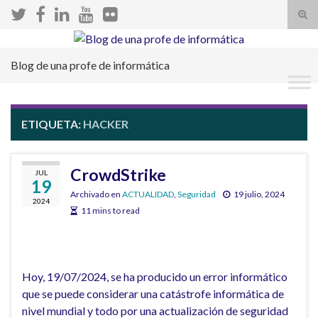
Alte
el
Search for:
form
Blog de una profe de informática
de
bús
ETIQUETA:
HACKER
CrowdStrike
JUL
19
Archivado en
ACTUALIDAD
,
Seguridad
19 julio, 2024
2024
11 mins to read
Hoy, 19/07/2024, se ha producido un error informático
que se puede considerar una catástrofe informática de
nivel mundial y todo por una actualización de seguridad