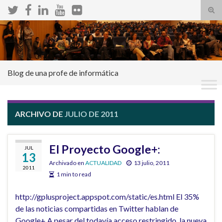
Alte
el
Search for:
form
de
bús
Blog de una profe de informática
ARCHIVO DE
JULIO DE 2011
El Proyecto Google+:
JUL
13
Archivado en
ACTUALIDAD
13 julio, 2011
2011
1 min to read
http://gplusproject.appspot.com/static/es.html El 35%
de las noticias compartidas en Twitter hablan de
Google+ A pesar del todavía acceso restringido, la nueva