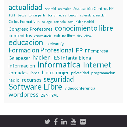
actualidad
Asociación Centros FP
Android
animales
aula
becas
borrar perfil
borrar redes
buscar
calendario escolar
Ciclos Formativos
collage
comedia
comunidad madrid
conocimiento libre
Congreso Profesores
contenidos
cultura libre
convocatoria
day
ebook
educacion
exelearnig
Formacion Profesional
FP
FPempresa
hacker
IES Infanta Elena
Galapagar
informatica
Internet
informacion
Linux
mujer
Jornadas
libros
privacidad
programacion
seguridad
recursos
radio
Software Libre
videoconferencia
wordpress
ZENTYAL