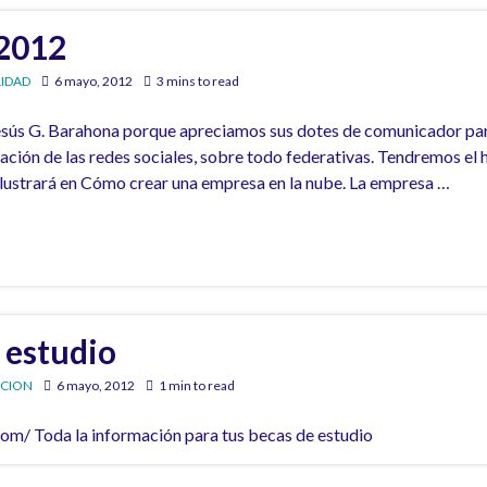
2012
IDAD
6 mayo, 2012
3 mins to read
sús G. Barahona porque apreciamos sus dotes de comunicador par
ión de las redes sociales, sobre todo federativas. Tendremos el ho
ilustrará en Cómo crear una empresa en la nube. La empresa …
 estudio
ACION
6 mayo, 2012
1 min to read
m/ Toda la información para tus becas de estudio