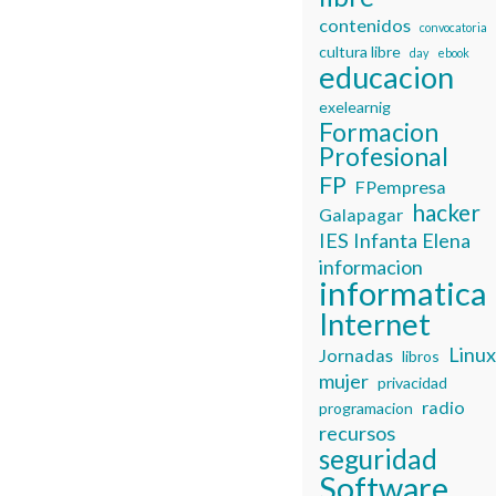
contenidos
convocatoria
cultura libre
day
ebook
educacion
exelearnig
Formacion
Profesional
FP
FPempresa
hacker
Galapagar
IES Infanta Elena
informacion
informatica
Internet
Linu
Jornadas
libros
mujer
privacidad
radio
programacion
recursos
seguridad
Software