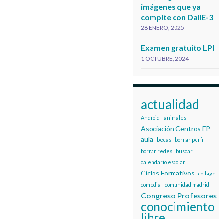
imágenes que ya
compite con DallE-3
28 ENERO, 2025
Examen gratuito LPI
1 OCTUBRE, 2024
actualidad
Android
animales
Asociación Centros FP
aula
becas
borrar perfil
borrar redes
buscar
calendario escolar
Ciclos Formativos
collage
comedia
comunidad madrid
Congreso Profesores
conocimiento
libre