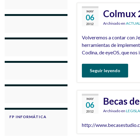
Colmux 
MAY
06
Archivado en
ACTUAL
2012
Volveremos a contar con Je
herramientas de implementac
Codina, de eyeOS, que nos 
Seguir leyendo
Becas de
MAY
06
Archivado en
LEGISL
2012
FP INFORMÁTICA
http://www.becasestudio.co