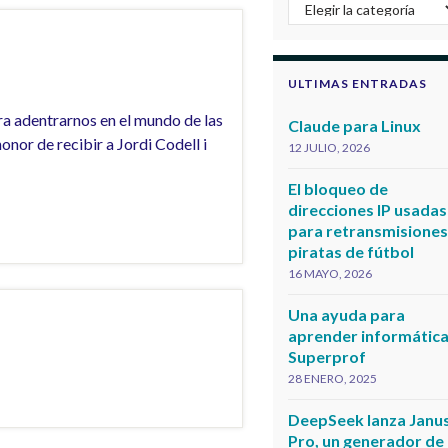
Categorias
ULTIMAS ENTRADAS
a adentrarnos en el mundo de las
Claude para Linux
nor de recibir a Jordi Codell i
12 JULIO, 2026
El bloqueo de
direcciones IP usadas
para retransmisione
piratas de fútbol
16 MAYO, 2026
Una ayuda para
aprender informática
Superprof
28 ENERO, 2025
DeepSeek lanza Janu
Pro, un generador de