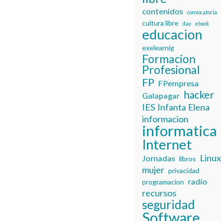
contenidos
convocatoria
cultura libre
day
ebook
educacion
exelearnig
Formacion
Profesional
FP
FPempresa
hacker
Galapagar
IES Infanta Elena
informacion
informatica
Internet
Linu
Jornadas
libros
mujer
privacidad
radio
programacion
recursos
seguridad
Software