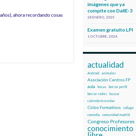
imágenes que ya
compite con DallE-3
 años), ahora recordando cosas
28 ENERO, 2025
Examen gratuito LPI
1 OCTUBRE, 2024
actualidad
Android
animales
Asociación Centros FP
aula
becas
borrar perfil
borrar redes
buscar
calendario escolar
Ciclos Formativos
collage
comedia
comunidad madrid
Congreso Profesores
conocimiento
libre