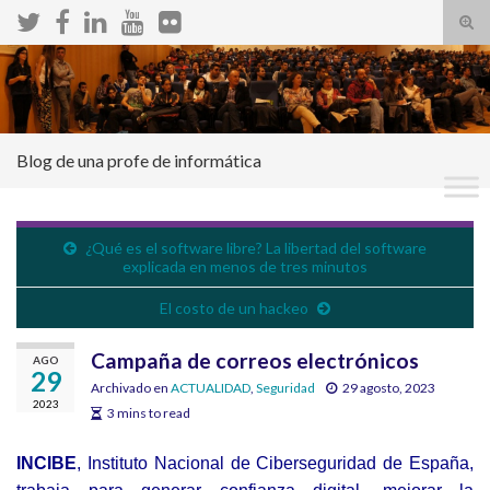
Alte
el
Search for:
form
de
bús
Blog de una profe de informática
¿Qué es el software libre? La libertad del software
explicada en menos de tres minutos
El costo de un hackeo
Campaña de correos electrónicos
AGO
29
Archivado en
ACTUALIDAD
,
Seguridad
29 agosto, 2023
2023
3 mins to read
INCIBE
, Instituto Nacional de Ciberseguridad de España,