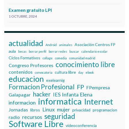
Examen gratuito LPI
1 OCTUBRE, 2024
actualidad
Asociación Centros FP
Android
animales
aula
becas
borrar perfil
borrar redes
buscar
calendario escolar
Ciclos Formativos
collage
comedia
comunidad madrid
conocimiento libre
Congreso Profesores
contenidos
cultura libre
convocatoria
day
ebook
educacion
exelearnig
Formacion Profesional
FP
FPempresa
hacker
IES Infanta Elena
Galapagar
informatica
Internet
informacion
Linux
mujer
Jornadas
libros
privacidad
programacion
seguridad
recursos
radio
Software Libre
videoconferencia