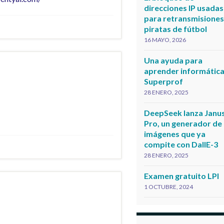
direcciones IP usadas
para retransmisione
piratas de fútbol
16 MAYO, 2026
Una ayuda para
aprender informática
Superprof
28 ENERO, 2025
DeepSeek lanza Janu
Pro, un generador de
imágenes que ya
compite con DallE-3
28 ENERO, 2025
Examen gratuito LPI
1 OCTUBRE, 2024