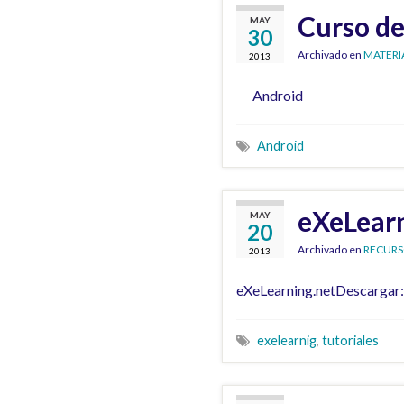
Curso de
MAY
30
Archivado en
MATERI
2013
Android
Android
eXeLear
MAY
20
Archivado en
RECURS
2013
eXeLearning.netDescargar: 
exelearnig
,
tutoriales