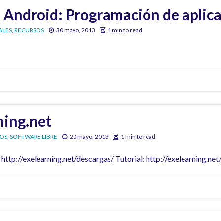
 Android: Programación de aplic
ALES
,
RECURSOS
30 mayo, 2013
1 min to read
ning.net
OS
,
SOFTWARE LIBRE
20 mayo, 2013
1 min to read
http://exelearning.net/descargas/ Tutorial: http://exelearning.n