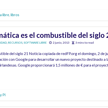
a libre
,
libros
mática es el combustible del siglo 
IDAD
,
RECURSOS
,
SOFTWARE LIBRE
2 junio, 2013
3 mins to read
tible del siglo 21 Noticia copiada de redFP.org el domingo, 2 de ju
ación con Google para desarrollar un nuevo proyecto destinado a l
 irlandesas. Google proporcionará 1,5 millones de € para el proyec
y Pi