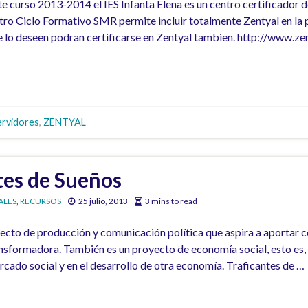
urso 2013-2014 el IES Infanta Elena es un centro certificador d
stro Ciclo Formativo SMR permite incluir totalmente Zentyal en la
 lo deseen podran certificarse en Zentyal tambien. http://www.z
ervidores
,
ZENTYAL
tes de Sueños
ALES
,
RECURSOS
25 julio, 2013
3 mins to read
ecto de producción y comunicación política que aspira a aportar c
ansformadora. También es un proyecto de economía social, esto es, 
ercado social y en el desarrollo de otra economía. Traficantes de …