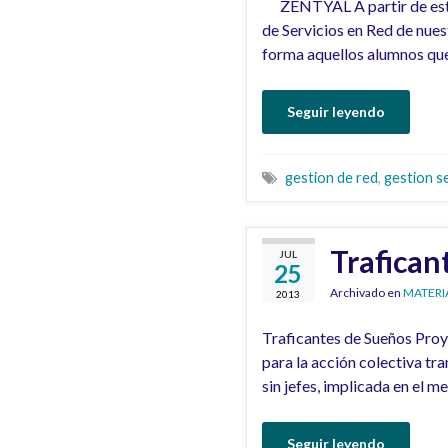
ZENTYAL A partir de este c
de Servicios en Red de nue
forma aquellos alumnos que
Seguir leyendo
gestion de red
,
gestion s
Trafican
JUL
25
Archivado en
MATERI
2013
Traficantes de Sueños Proy
para la acción colectiva tr
sin jefes, implicada en el m
Seguir leyendo