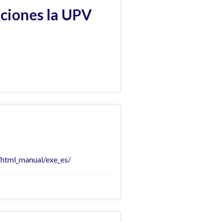
aciones la UPV
et/html_manual/exe_es/