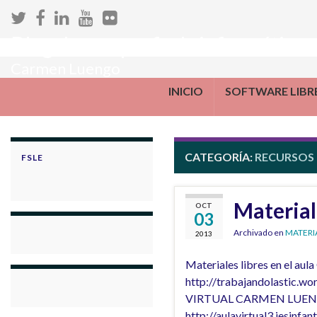
Blog de una profe de informática
Carmen Luengo
INICIO
SOFTWARE LIBR
CATEGORÍA:
RECURSOS
FSLE
Material
OCT
03
Archivado en
MATERI
2013
Materiales libres en el 
http://trabajandolastic.
VIRTUAL CARMEN LUENGO:
http://aulavirtual3.iesinf