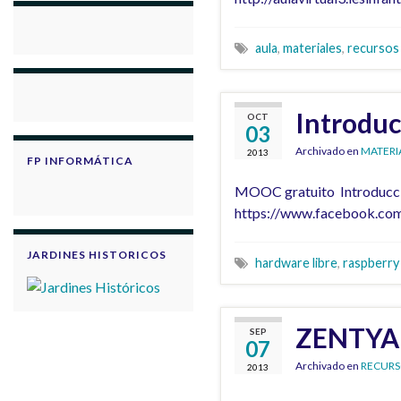
aula
,
materiales
,
recursos
Introduc
OCT
03
Archivado en
MATERI
2013
FP INFORMÁTICA
MOOC gratuito Introducción
https://www.facebook.com
JARDINES HISTORICOS
hardware libre
,
raspberry
ZENTYAL 
SEP
07
Archivado en
RECURS
2013