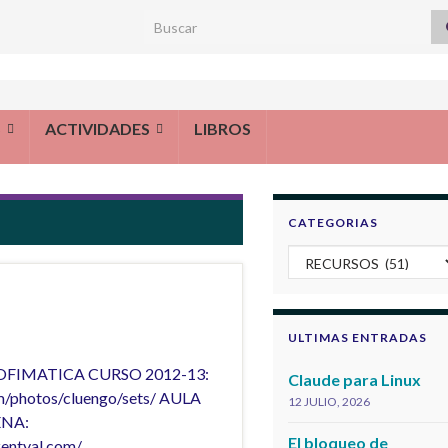
Search for:
S
ACTIVIDADES
LIBROS
CATEGORIAS
Categorias
ULTIMAS ENTRADAS
ca/ OFIMATICA CURSO 2012-13:
Claude para Linux
m/photos/cluengo/sets/ AULA
12 JULIO, 2026
ENA:
El bloqueo de
.zentyal.com/