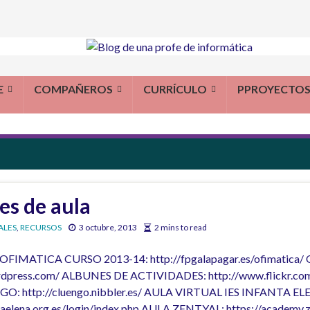
E
COMPAÑEROS
CURRÍCULO
PPROYECTO
es de aula
ALES
,
RECURSOS
3 octubre, 2013
2 mins to read
aula OFIMATICA CURSO 2013-14: http://fpgalapagar.es/ofimati
wordpress.com/ ALBUNES DE ACTIVIDADES: http://www.flickr.co
 http://cluengo.nibbler.es/ AULA VIRTUAL IES INFANTA EL
antaelena.org.es/login/index.php AULA ZENTYAL: https://academy