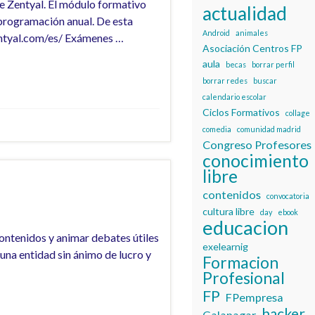
e Zentyal. El módulo formativo
actualidad
 programación anual. De esta
Android
animales
entyal.com/es/ Exámenes …
Asociación Centros FP
aula
becas
borrar perfil
borrar redes
buscar
calendario escolar
Ciclos Formativos
collage
comedia
comunidad madrid
Congreso Profesores
conocimiento
libre
contenidos
convocatoria
cultura libre
day
ebook
educacion
ontenidos y animar debates útiles
exelearnig
una entidad sin ánimo de lucro y
Formacion
Profesional
FP
FPempresa
hacker
Galapagar