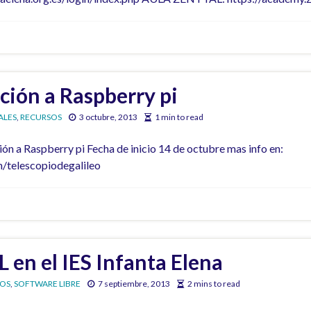
ción a Raspberry pi
ALES
,
RECURSOS
3 octubre, 2013
1 min to read
 a Raspberry pi Fecha de inicio 14 de octubre mas info en:
/telescopiodegalileo
en el IES Infanta Elena
OS
,
SOFTWARE LIBRE
7 septiembre, 2013
2 mins to read