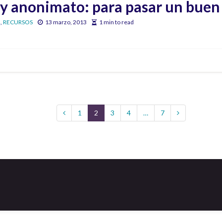
y anonimato: para pasar un buen
R
,
RECURSOS
13 marzo, 2013
1 min to read
1
2
3
4
…
7