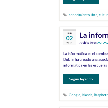
conocimiento libre
,
cultur
La infor
JUN
02
Archivado en
ACTUAL
2013
La informática es el combus
Dublín ha creado una asoci
informática en las escuelas
Seguir leyendo
Google
,
Irlanda
,
Raspberr