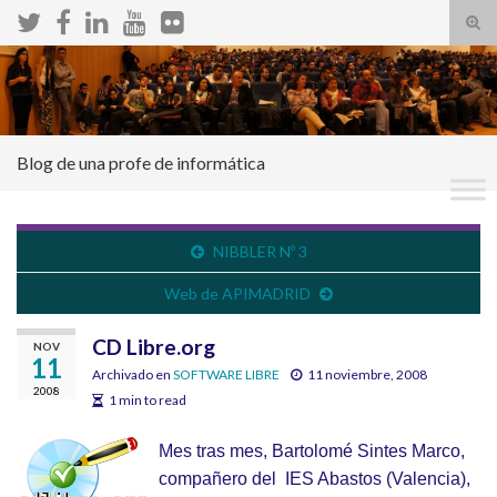
Alte
el
Search for:
form
de
bús
Blog de una profe de informática
NIBBLER Nº 3
Web de APIMADRID
CD Libre.org
NOV
11
Archivado en
SOFTWARE LIBRE
11 noviembre, 2008
2008
1 min to read
Mes tras mes, Bartolomé Sintes Marco,
compañero del
IES Abastos (Valencia),