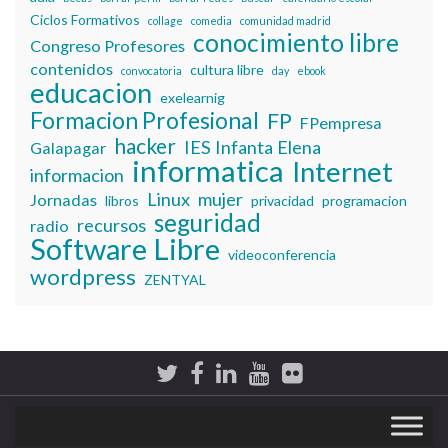
Ciclos Formativos
collage
comedia
comunidad madrid
conocimiento libre
Congreso Profesores
contenidos
cultura libre
convocatoria
day
ebook
educacion
exelearnig
Formacion Profesional
FP
FPempresa
hacker
IES Infanta Elena
Galapagar
informatica
Internet
informacion
Linux
mujer
Jornadas
libros
privacidad
programacion
seguridad
recursos
radio
Software Libre
videoconferencia
wordpress
ZENTYAL