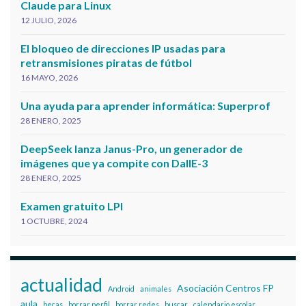
Claude para Linux
12 JULIO, 2026
El bloqueo de direcciones IP usadas para
retransmisiones piratas de fútbol
16 MAYO, 2026
Una ayuda para aprender informática: Superprof
28 ENERO, 2025
DeepSeek lanza Janus-Pro, un generador de
imágenes que ya compite con DallE-3
28 ENERO, 2025
Examen gratuito LPI
1 OCTUBRE, 2024
actualidad
Asociación Centros FP
Android
animales
aula
becas
borrar perfil
borrar redes
buscar
calendario escolar