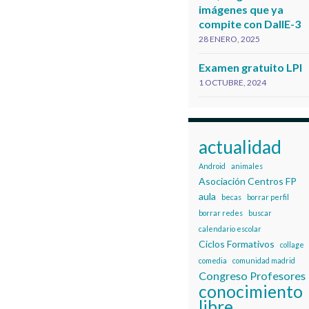
imágenes que ya
compite con DallE-3
28 ENERO, 2025
Examen gratuito LPI
1 OCTUBRE, 2024
actualidad
Android
animales
Asociación Centros FP
aula
becas
borrar perfil
borrar redes
buscar
calendario escolar
Ciclos Formativos
collage
comedia
comunidad madrid
Congreso Profesores
conocimiento
libre