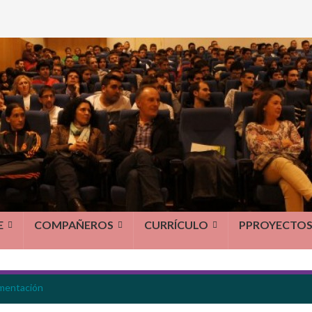
E
COMPAÑEROS
CURRÍCULO
PPROYECTO
umentación