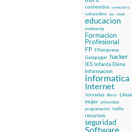
contenidos
convocatoria
cultura libre
day
ebook
educacion
exelearnig
Formacion
Profesional
FP
FPempresa
hacker
Galapagar
IES Infanta Elena
informacion
informatica
Internet
Linu
Jornadas
libros
mujer
privacidad
radio
programacion
recursos
seguridad
Software