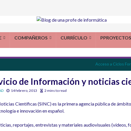
E
COMPAÑEROS
CURRÍCULO
PPROYECTO
Acceso a Ciclos Fo
icio de Información y noticias cie
AD
14 febrero, 2013
2 mins to read
Noticias Científicas (SINC) es la primera agencia pública de ámbito
cnología e innovación en español.
cias, reportajes, entrevistas y materiales audiovisuales (vídeos, fo