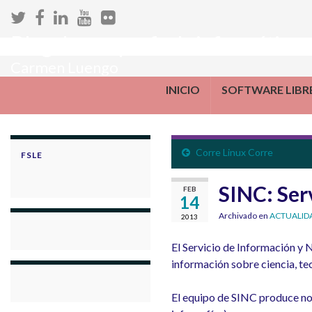
Blog de una profe de informática
Carmen Luengo
INICIO
SOFTWARE LIBR
Corre Linux Corre
FSLE
SINC: Serv
FEB
14
Archivado en
ACTUALID
2013
El Servicio de Información y 
información sobre ciencia, te
El equipo de SINC produce noti