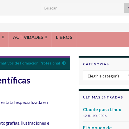
Search for:
S
ACTIVIDADES
LIBROS
rmativos de Formación Profesional
CATEGORIAS
Categorias
ntíficas
ULTIMAS ENTRADAS
 estatal especializada en
Claude para Linux
12 JULIO, 2026
tografías, ilustraciones e
El bloqueo de