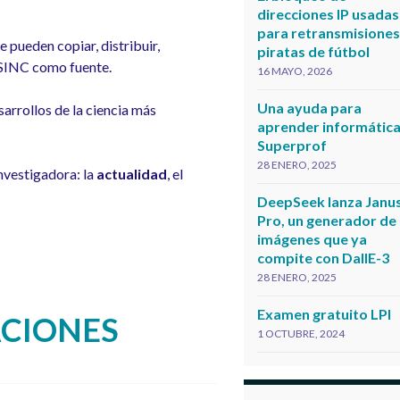
direcciones IP usadas
para retransmisione
 se pueden copiar, distribuir,
piratas de fútbol
 SINC como fuente.
16 MAYO, 2026
Una ayuda para
sarrollos de la ciencia más
aprender informática
Superprof
28 ENERO, 2025
nvestigadora: la
actualidad
, el
DeepSeek lanza Janu
Pro, un generador de
imágenes que ya
compite con DallE-3
28 ENERO, 2025
Examen gratuito LPI
ACIONES
1 OCTUBRE, 2024