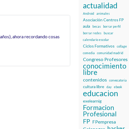
actualidad
Android
animales
Asociación Centros FP
aula
becas
borrar perfil
borrar redes
buscar
 años), ahora recordando cosas
calendario escolar
Ciclos Formativos
collage
comedia
comunidad madrid
Congreso Profesores
conocimiento
libre
contenidos
convocatoria
cultura libre
day
ebook
educacion
exelearnig
Formacion
Profesional
FP
FPempresa
hacker
Galapagar