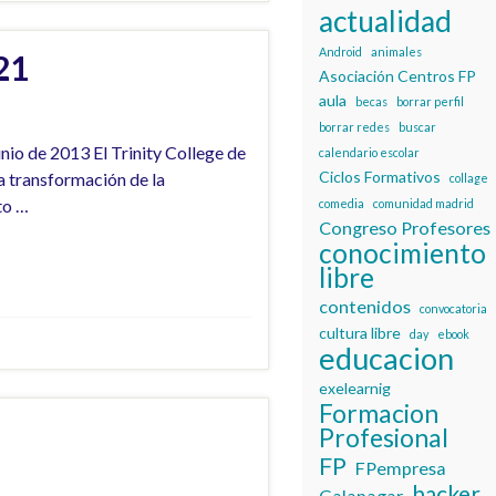
actualidad
Android
animales
21
Asociación Centros FP
aula
becas
borrar perfil
borrar redes
buscar
nio de 2013 El Trinity College de
calendario escolar
Ciclos Formativos
a transformación de la
collage
to …
comedia
comunidad madrid
Congreso Profesores
conocimiento
libre
contenidos
convocatoria
cultura libre
day
ebook
educacion
exelearnig
Formacion
Profesional
FP
FPempresa
hacker
Galapagar