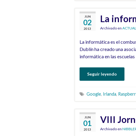
La infor
JUN
02
Archivado en
ACTUAL
2013
La informática es el combus
Dublín ha creado una asoci
informática en las escuelas
Seguir leyendo
Google
,
Irlanda
,
Raspberr
VIII Jor
JUN
01
Archivado en
NIBBLE
2013