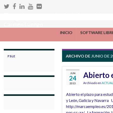
Blog de una profe de informática
Carmen Luengo
INICIO
SOFTWARE LIBR
ARCHIVO DE
JUNIO DE 2
FSLE
Abierto e
JUN
24
Archivado en
ACTUAL
2013
Abierto el plazo para estud
y León, Galicia y Navarra 
http://marcaempleo.es/201
por-cc-aa/ La formación, la