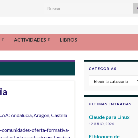
Search for:
S
ACTIVIDADES
LIBROS
CATEGORIAS
Categorias
ia
ULTIMAS ENTRADAS
.AA: Andalucía, Aragón, Castilla
Claude para Linux
12 JULIO, 2026
s-comunidades-oferta-formativa-
El bloqueo de
ta adaptada a cada circunstancia y