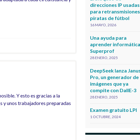
direcciones IP usadas
para retransmisione
piratas de fútbol
16 MAYO, 2026
Una ayuda para
aprender informática
Superprof
28 ENERO, 2025
DeepSeek lanza Janu
Pro, un generador de
imágenes que ya
compite con DallE-3
sible. Y esto es gracias a la
28 ENERO, 2025
sas y unos trabajadores preparadas
Examen gratuito LPI
1 OCTUBRE, 2024