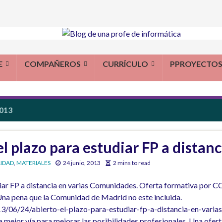
E
COMPAÑEROS
CURRÍCULO
PPROYECTO
013
l plazo para estudiar FP a distanc
IDAD
,
MATERIALES
24 junio, 2013
2 mins to read
iar FP a distancia en varias Comunidades. Oferta formativa por CC
Una pena que la Comunidad de Madrid no este incluida.
3/06/24/abierto-el-plazo-para-estudiar-fp-a-distancia-en-varia
 mejor vía para mejorar las posibilidades profesionales. Una ofer