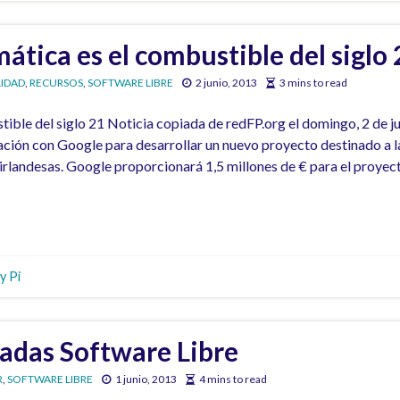
mática es el combustible del siglo 
IDAD
,
RECURSOS
,
SOFTWARE LIBRE
2 junio, 2013
3 mins to read
tible del siglo 21 Noticia copiada de redFP.org el domingo, 2 de ju
ación con Google para desarrollar un nuevo proyecto destinado a l
 irlandesas. Google proporcionará 1,5 millones de € para el proyec
y Pi
nadas Software Libre
R
,
SOFTWARE LIBRE
1 junio, 2013
4 mins to read