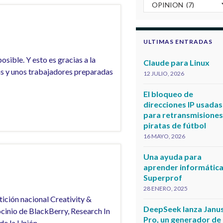
Categorias
ULTIMAS ENTRADAS
sible. Y esto es gracias a la
Claude para Linux
sas y unos trabajadores preparadas
12 JULIO, 2026
El bloqueo de
direcciones IP usadas
para retransmisione
piratas de fútbol
16 MAYO, 2026
Una ayuda para
aprender informática
Superprof
28 ENERO, 2025
tición nacional Creativity &
DeepSeek lanza Janu
cinio de BlackBerry, Research In
Pro, un generador de
de la Unión …