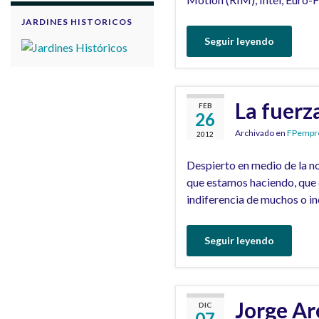
JARDINES HISTORICOS
Seguir leyendo
La fuerza
FEB
26
Archivado en
FPempr
2012
Despierto en medio de la no
que estamos haciendo, que 
indiferencia de muchos o in
Seguir leyendo
Jorge Ar
DIC
07