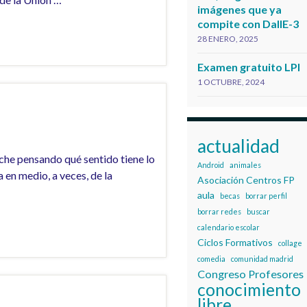
imágenes que ya
compite con DallE-3
28 ENERO, 2025
Examen gratuito LPI
1 OCTUBRE, 2024
actualidad
che pensando qué sentido tiene lo
Android
animales
en medio, a veces, de la
Asociación Centros FP
aula
becas
borrar perfil
borrar redes
buscar
calendario escolar
Ciclos Formativos
collage
comedia
comunidad madrid
Congreso Profesores
conocimiento
libre