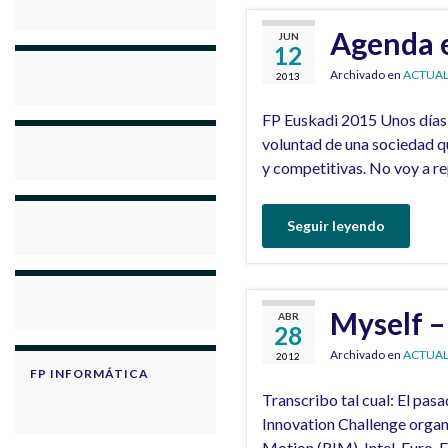
Agenda e
JUN
12
Archivado en
ACTUAL
2013
FP Euskadi 2015 Unos días e
voluntad de una sociedad qu
y competitivas. No voy a re
Seguir leyendo
Myself 
ABR
28
Archivado en
ACTUAL
2012
FP INFORMÁTICA
Transcribo tal cual: El pa
Innovation Challenge organ
Motion (RIM), Intel, Euro-