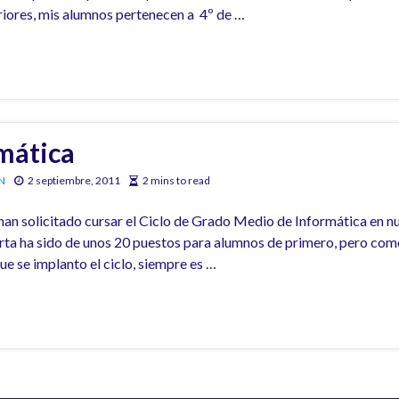
riores, mis alumnos pertenecen a 4º de …
mática
N
2 septiembre, 2011
2 mins to read
han solicitado cursar el Ciclo de Grado Medio de Informática en n
erta ha sido de unos 20 puestos para alumnos de primero, pero com
e se implanto el ciclo, siempre es …