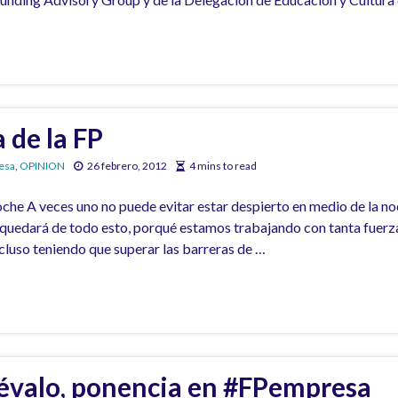
 de la FP
esa
,
OPINION
26 febrero, 2012
4 mins to read
che A veces uno no puede evitar estar despierto en medio de la no
quedará de todo esto, porqué estamos trabajando con tanta fuerza 
cluso teniendo que superar las barreras de …
évalo, ponencia en #FPempresa