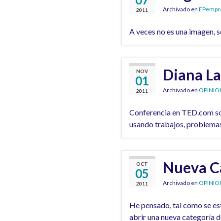
Archivado en
FPempr
2011
A veces no es una imagen, 
Diana La
NOV
01
Archivado en
OPINIO
2011
Conferencia en TED.com sob
usando trabajos, problemas 
Nueva C
OCT
05
Archivado en
OPINIO
2011
He pensado, tal como se está
abrir una nueva categoría 