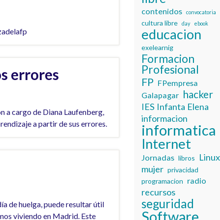
contenidos
convocatoria
cultura libre
day
ebook
educacion
zadelafp
exelearnig
Formacion
Profesional
s errores
FP
FPempresa
hacker
Galapagar
IES Infanta Elena
n a cargo de Diana Laufenberg,
informacion
endizaje a partir de sus errores.
informatica
Internet
Linu
Jornadas
libros
mujer
privacidad
radio
programacion
recursos
seguridad
ía de huelga, puede resultar útil
Software
amos viviendo en Madrid. Este