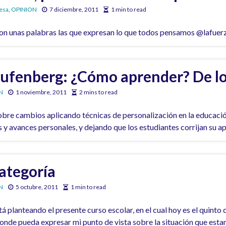
esa
,
OPINION
7 diciembre, 2011
1 min to read
son unas palabras las que expresan lo que todos pensamos @lafuer
ufenberg: ¿Cómo aprender? De lo
N
1 noviembre, 2011
2 mins to read
re cambios aplicando técnicas de personalización en la educació
y avances personales, y dejando que los estudiantes corrijan su apr
ategoría
N
5 octubre, 2011
1 min to read
 planteando el presente curso escolar, en el cual hoy es el quinto d
donde pueda expresar mi punto de vista sobre la situación que est