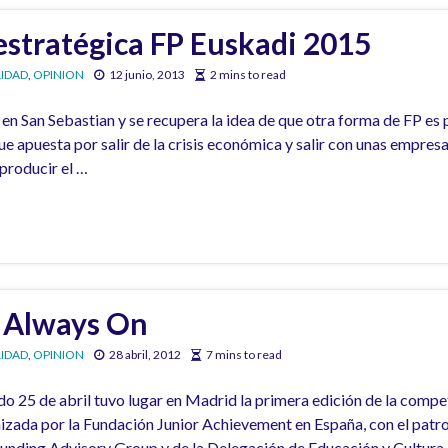
stratégica FP Euskadi 2015
IDAD
,
OPINION
12 junio, 2013
2 mins to read
n San Sebastian y se recupera la idea de que otra forma de FP es po
e apuesta por salir de la crisis económica y salir con unas empre
producir el …
– Always On
IDAD
,
OPINION
28 abril, 2012
7 mins to read
sado 25 de abril tuvo lugar en Madrid la primera edición de la compe
izada por la Fundación Junior Achievement en España, con el patro
Funding Advisory Group y de la Delegación de Educación y Cultura 