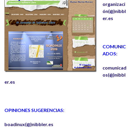
organizaci
ón(@)nibbl
er.es
COMUNIC
ADOS:
comunicad
os(@)nibbl
er.es
OPINIONES SUGERENCIAS:
boadinux(@)nibbler.es