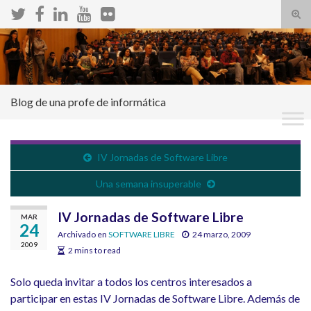
Alte
el
Search for:
form
de
bús
Blog de una profe de informática
IV Jornadas de Software Libre
Una semana insuperable
IV Jornadas de Software Libre
MAR
24
Archivado en
SOFTWARE LIBRE
24 marzo, 2009
2009
2 mins to read
Solo queda invitar a todos los centros interesados a
participar en estas IV Jornadas de Software Libre. Además de