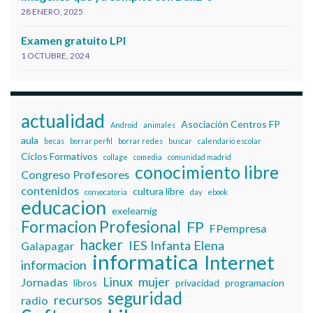
28 ENERO, 2025
Examen gratuito LPI
1 OCTUBRE, 2024
actualidad
Asociación Centros FP
Android
animales
aula
becas
borrar perfil
borrar redes
buscar
calendario escolar
Ciclos Formativos
collage
comedia
comunidad madrid
conocimiento libre
Congreso Profesores
contenidos
cultura libre
convocatoria
day
ebook
educacion
exelearnig
Formacion Profesional
FP
FPempresa
hacker
IES Infanta Elena
Galapagar
informatica
Internet
informacion
Linux
mujer
Jornadas
libros
privacidad
programacion
seguridad
recursos
radio