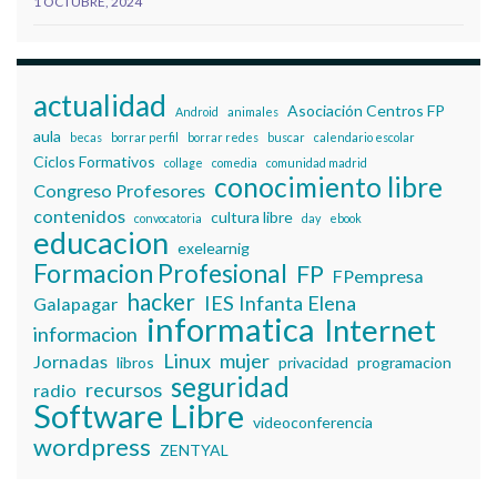
1 OCTUBRE, 2024
actualidad
Asociación Centros FP
Android
animales
aula
becas
borrar perfil
borrar redes
buscar
calendario escolar
Ciclos Formativos
collage
comedia
comunidad madrid
conocimiento libre
Congreso Profesores
contenidos
cultura libre
convocatoria
day
ebook
educacion
exelearnig
Formacion Profesional
FP
FPempresa
hacker
IES Infanta Elena
Galapagar
informatica
Internet
informacion
Linux
mujer
Jornadas
libros
privacidad
programacion
seguridad
recursos
radio
Software Libre
videoconferencia
wordpress
ZENTYAL