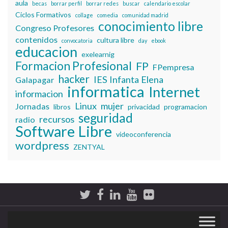
aula
becas
borrar perfil
borrar redes
buscar
calendario escolar
Ciclos Formativos
collage
comedia
comunidad madrid
conocimiento libre
Congreso Profesores
contenidos
cultura libre
convocatoria
day
ebook
educacion
exelearnig
Formacion Profesional
FP
FPempresa
hacker
IES Infanta Elena
Galapagar
informatica
Internet
informacion
Linux
mujer
Jornadas
libros
privacidad
programacion
seguridad
recursos
radio
Software Libre
videoconferencia
wordpress
ZENTYAL