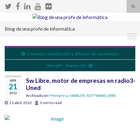
Alte
el
Search for:
form
Blog de una profe de informática
de
bús
Creación, reutilización y difusión de contenidos
Myself – Always On
Sw Libre, motor de empresas en radio3-
ABR
21
Uned
2012
Archivado en
FPempresa
,
NIBBLER
,
SOFTWARE LIBRE
21 abril, 2012
1 min to read