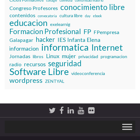
collage
comedia
comunidad madrid
conocimiento libre
Congreso Profesores
contenidos
cultura libre
convocatoria
day
ebook
educacion
exelearnig
Formacion Profesional
FP
FPempresa
hacker
IES Infanta Elena
Galapagar
informatica
Internet
informacion
Linux
mujer
Jornadas
libros
privacidad
programacion
seguridad
recursos
radio
Software Libre
videoconferencia
wordpress
ZENTYAL