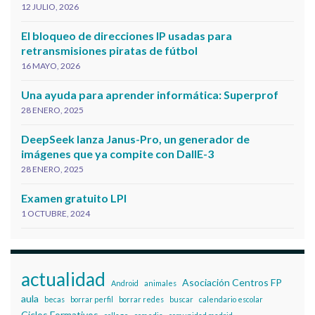
12 JULIO, 2026
El bloqueo de direcciones IP usadas para
retransmisiones piratas de fútbol
16 MAYO, 2026
Una ayuda para aprender informática: Superprof
28 ENERO, 2025
DeepSeek lanza Janus-Pro, un generador de
imágenes que ya compite con DallE-3
28 ENERO, 2025
Examen gratuito LPI
1 OCTUBRE, 2024
actualidad
Asociación Centros FP
Android
animales
aula
becas
borrar perfil
borrar redes
buscar
calendario escolar
Ciclos Formativos