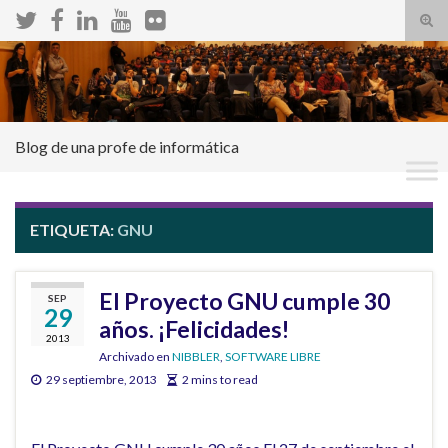
Alte
el
Search for:
form
de
bús
Blog de una profe de informática
ETIQUETA:
GNU
El Proyecto GNU cumple 30
SEP
29
años. ¡Felicidades!
2013
Archivado en
NIBBLER
,
SOFTWARE LIBRE
29 septiembre, 2013
2 mins to read