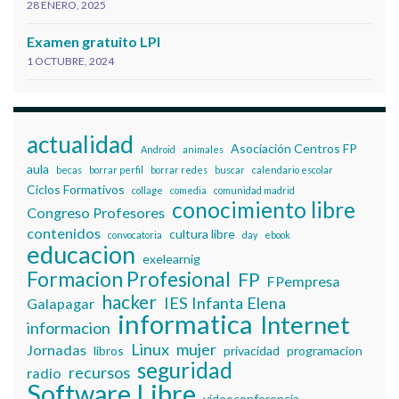
28 ENERO, 2025
Examen gratuito LPI
1 OCTUBRE, 2024
actualidad
Asociación Centros FP
Android
animales
aula
becas
borrar perfil
borrar redes
buscar
calendario escolar
Ciclos Formativos
collage
comedia
comunidad madrid
conocimiento libre
Congreso Profesores
contenidos
cultura libre
convocatoria
day
ebook
educacion
exelearnig
Formacion Profesional
FP
FPempresa
hacker
IES Infanta Elena
Galapagar
informatica
Internet
informacion
Linux
mujer
Jornadas
libros
privacidad
programacion
seguridad
recursos
radio
Software Libre
videoconferencia