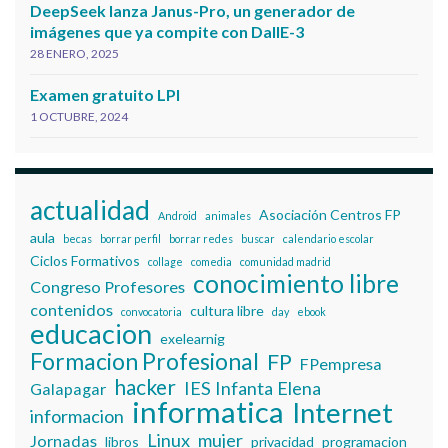
DeepSeek lanza Janus-Pro, un generador de
imágenes que ya compite con DallE-3
28 ENERO, 2025
Examen gratuito LPI
1 OCTUBRE, 2024
actualidad
Asociación Centros FP
Android
animales
aula
becas
borrar perfil
borrar redes
buscar
calendario escolar
Ciclos Formativos
collage
comedia
comunidad madrid
conocimiento libre
Congreso Profesores
contenidos
cultura libre
convocatoria
day
ebook
educacion
exelearnig
Formacion Profesional
FP
FPempresa
hacker
IES Infanta Elena
Galapagar
informatica
Internet
informacion
Linux
mujer
Jornadas
libros
privacidad
programacion