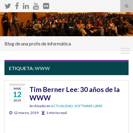
Alte
el
Search for:
form
de
bús
Blog de una profe de informática
ETIQUETA:
WWW
Tim Berner Lee: 30 años de la
MAR
12
WWW
2019
Archivado en
ACTUALIDAD
,
SOFTWARE LIBRE
12 marzo, 2019
1 min to read