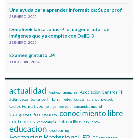
Una ayuda para aprender informática: Superprof
28 ENERO, 2025
DeepSeek lanza Janus-Pro, un generador de
imágenes que ya compite con DallE-3
28 ENERO, 2025
Examen gratuito LPI
1 OCTUBRE, 2024
actualidad
Asociación Centros FP
Android
animales
aula
becas
borrar perfil
borrar redes
buscar
calendario escolar
Ciclos Formativos
collage
comedia
comunidad madrid
conocimiento libre
Congreso Profesores
contenidos
cultura libre
convocatoria
day
ebook
educacion
exelearnig
Formacion Profesional
FP
FPempresa