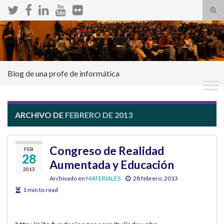
Alte
el
Search for:
form
de
bús
Blog de una profe de informática
ARCHIVO DE
FEBRERO DE 2013
Congreso de Realidad
FEB
28
Aumentada y Educación
2013
Archivado en
MATERIALES
28 febrero, 2013
1 min to read