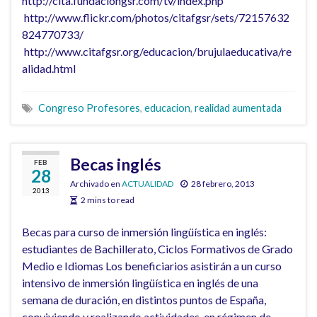
http://cita.fundaciongsr.com/tv/index.php
http://www.flickr.com/photos/citafgsr/sets/72157632
824770733/
http://www.citafgsr.org/educacion/brujulaeducativa/re
alidad.html
Congreso Profesores
,
educacion
,
realidad aumentada
Becas inglés
FEB
28
Archivado en
ACTUALIDAD
28 febrero, 2013
2013
2 mins to read
Becas para curso de inmersión lingüística en inglés:
estudiantes de Bachillerato, Ciclos Formativos de Grado
Medio e Idiomas Los beneficiarios asistirán a un curso
intensivo de inmersión lingüística en inglés de una
semana de duración, en distintos puntos de España,
conviviendo y realizando actividades, en régimen de