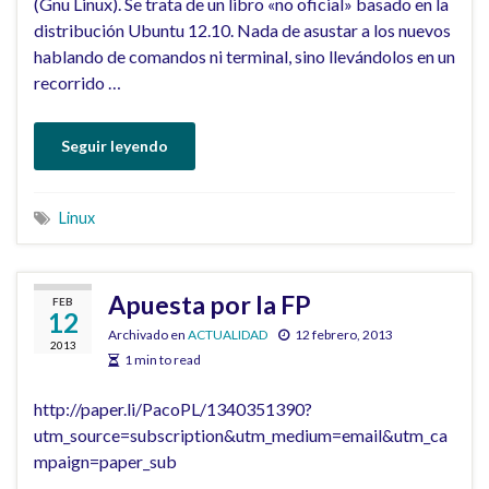
(Gnu Linux). Se trata de un libro «no oficial» basado en la
distribución Ubuntu 12.10. Nada de asustar a los nuevos
hablando de comandos ni terminal, sino llevándolos en un
recorrido …
Seguir leyendo
Linux
Apuesta por la FP
FEB
12
Archivado en
ACTUALIDAD
12 febrero, 2013
2013
1 min to read
http://paper.li/PacoPL/1340351390?
utm_source=subscription&utm_medium=email&utm_ca
mpaign=paper_sub