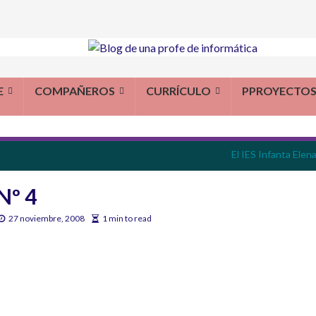
E
COMPAÑEROS
CURRÍCULO
PPROYECTO
El IES Infanta Ele
Nº 4
27 noviembre, 2008
1 min to read