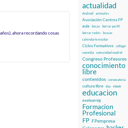
actualidad
Android
animales
Asociación Centros FP
aula
becas
borrar perfil
 años), ahora recordando cosas
borrar redes
buscar
calendario escolar
Ciclos Formativos
collage
comedia
comunidad madrid
Congreso Profesores
conocimiento
libre
contenidos
convocatoria
cultura libre
day
ebook
educacion
exelearnig
Formacion
Profesional
FP
FPempresa
hacker
Galapagar