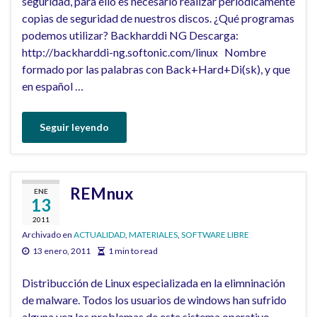
seguridad, para ello es necesario realizar periódicamente
copias de seguridad de nuestros discos. ¿Qué programas
podemos utilizar? Backharddi NG Descarga:
http://backharddi-ng.softonic.com/linux Nombre
formado por las palabras con Back+Hard+Di(sk), y que
en español …
Seguir leyendo
REMnux
ENE
13
2011
Archivado en
ACTUALIDAD
,
MATERIALES
,
SOFTWARE LIBRE
13 enero, 2011
1 min to read
Distribucción de Linux especializada en la elimninación
de malware. Todos los usuarios de windows han sufrido
alguna vez los problemas de este sistema operativo