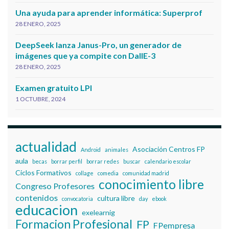
Una ayuda para aprender informática: Superprof
28 ENERO, 2025
DeepSeek lanza Janus-Pro, un generador de
imágenes que ya compite con DallE-3
28 ENERO, 2025
Examen gratuito LPI
1 OCTUBRE, 2024
actualidad
Asociación Centros FP
Android
animales
aula
becas
borrar perfil
borrar redes
buscar
calendario escolar
Ciclos Formativos
collage
comedia
comunidad madrid
conocimiento libre
Congreso Profesores
contenidos
cultura libre
convocatoria
day
ebook
educacion
exelearnig
Formacion Profesional
FP
FPempresa