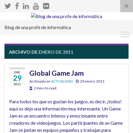
Alte
el
Search for:
form
Blog de una profe de informática
de
bús
ARCHIVO DE
ENERO DE 2011
Global Game Jam
ENE
29
Archivado en
ACTUALIDAD
29 enero, 2011
2011
2 mins to read
Para todos los que os gustan los juegos, es decir, ¡todos!
aquí os dejo una información muy interesante. Un Game
Jam es un encuentro intenso y emocionante entre
creadores de videojuegos. Los participantes de un Game
Jam se juntan en equipos pequeños y trabajan para