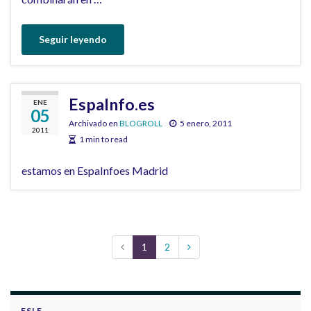
Seguir leyendo
EspaInfo.es
ENE
05
Archivado en
BLOGROLL
5 enero, 2011
2011
1 min to read
estamos en EspaInfoes Madrid
1
2
FSLE