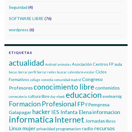
Seguridad
(4)
SOFTWARE LIBRE
(76)
wordpress
(6)
ETIQUETAS
actualidad
Asociación Centros FP
aula
Android
animales
Ciclos
becas
borrar perfil
borrar redes
buscar
calendario escolar
Congreso
Formativos
collage
comedia
comunidad madrid
conocimiento libre
Profesores
contenidos
educacion
cultura libre
exelearnig
convocatoria
day
ebook
Formacion Profesional
FP
FPempresa
hacker
IES Infanta Elena
informacion
Galapagar
informatica
Internet
Jornadas
libros
Linux
mujer
recursos
radio
privacidad
programacion