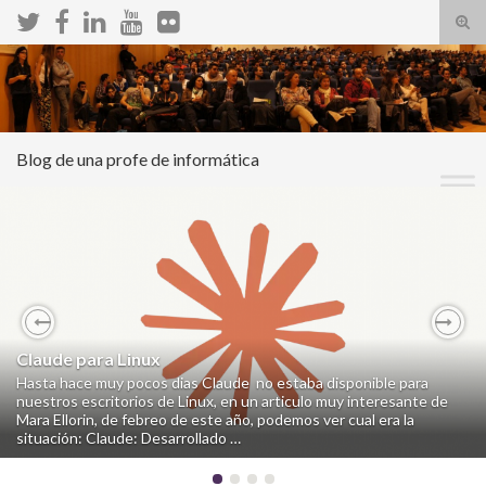
Alte
el
Search for:
form
de
bús
Blog de una profe de informática
Previous
Nex
Claude para Linux
Hasta hace muy pocos dias Claude no estaba disponible para
nuestros escritorios de Linux, en un articulo muy interesante de
Mara Ellorin, de febreo de este año, podemos ver cual era la
situación: Claude: Desarrollado …